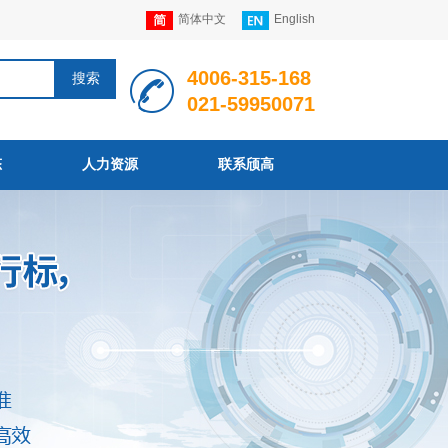
简体中文
English
4006
-
315
-168
搜索
021-59950071
态
人力资源
联系颀高