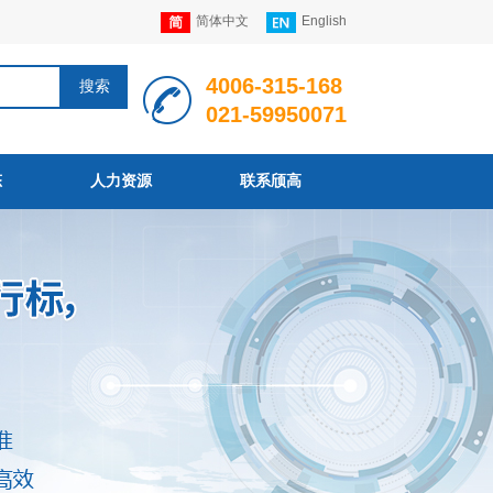
简体中文
English
4006
-
315
-168
搜索
021-59950071
态
人力资源
联系颀高