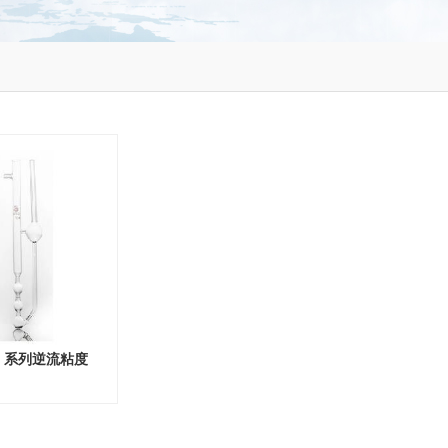
8》系列逆流粘度