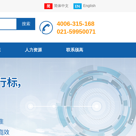
简体中文
English
4006
-
315
-168
搜索
021-59950071
态
人力资源
联系颀高