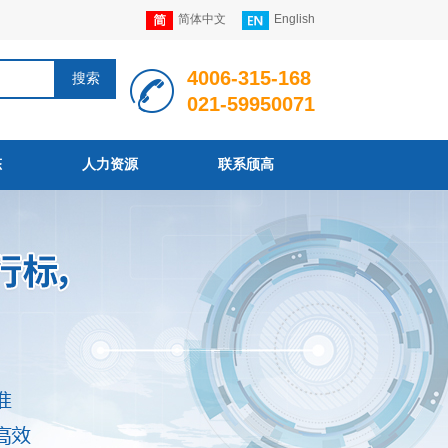
简体中文
English
4006
-
315
-168
搜索
021-59950071
态
人力资源
联系颀高